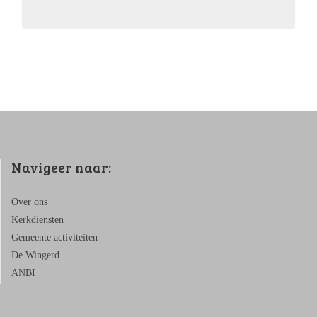
Navigeer naar:
Over ons
Kerkdiensten
Gemeente activiteiten
De Wingerd
ANBI