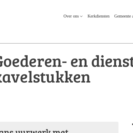
Over ons
Kerkdiensten
Gemeente a
Goederen- en dienst
kavelstukken
aans uurwerk met