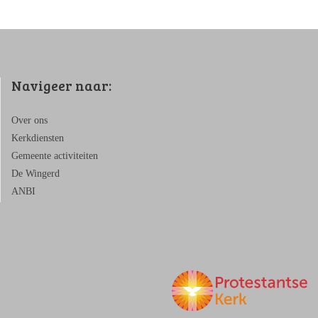
Navigeer naar:
Over ons
Kerkdiensten
Gemeente activiteiten
De Wingerd
ANBI